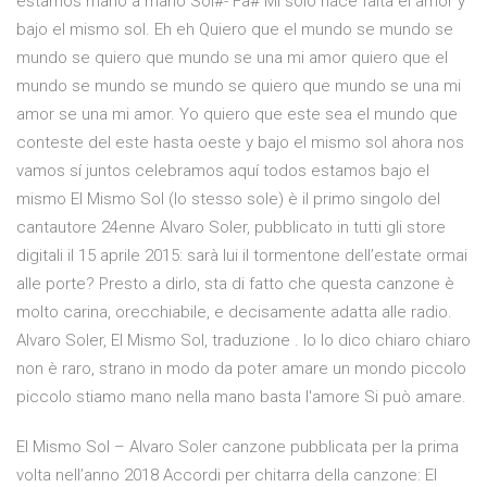
estamos mano a mano Sol#- Fa# Mi solo hace falta el amor y
bajo el mismo sol. Eh eh Quiero que el mundo se mundo se
mundo se quiero que mundo se una mi amor quiero que el
mundo se mundo se mundo se quiero que mundo se una mi
amor se una mi amor. Yo quiero que este sea el mundo que
conteste del este hasta oeste y bajo el mismo sol ahora nos
vamos sí juntos celebramos aquí todos estamos bajo el
mismo El Mismo Sol (lo stesso sole) è il primo singolo del
cantautore 24enne Alvaro Soler, pubblicato in tutti gli store
digitali il 15 aprile 2015: sarà lui il tormentone dell’estate ormai
alle porte? Presto a dirlo, sta di fatto che questa canzone è
molto carina, orecchiabile, e decisamente adatta alle radio.
Alvaro Soler, El Mismo Sol, traduzione . Io lo dico chiaro chiaro
non è raro, strano in modo da poter amare un mondo piccolo
piccolo stiamo mano nella mano basta l'amore Si può amare.
El Mismo Sol – Alvaro Soler canzone pubblicata per la prima
volta nell’anno 2018 Accordi per chitarra della canzone: El