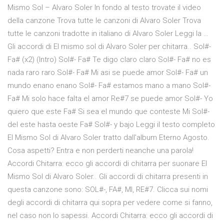
Mismo Sol – Alvaro Soler In fondo al testo trovate il video
della canzone Trova tutte le canzoni di Alvaro Soler Trova
tutte le canzoni tradotte in italiano di Alvaro Soler Leggi la …
Gli accordi di El mismo sol di Alvaro Soler per chitarra.. Sol#-
Fa# (x2) (Intro) Sol#- Fa# Te digo claro claro Sol#- Fa# no es
nada raro raro Sol#- Fa# Mi asi se puede amor Sol#- Fa# un
mundo enano enano Sol#- Fa# estamos mano a mano Sol#-
Fa# Mi solo hace falta el amor Re#7 se puede amor Sol#- Yo
quiero que este Fa# Si sea el mundo que conteste Mi Sol#-
del este hasta oeste Fa# Sol#- y bajo Leggi il testo completo
El Mismo Sol di Alvaro Soler tratto dall'album Eterno Agosto.
Cosa aspetti? Entra e non perderti neanche una parola!
Accordi Chitarra: ecco gli accordi di chitarra per suonare El
Mismo Sol di Alvaro Soler.. Gli accordi di chitarra presenti in
questa canzone sono: SOL#-, FA#, MI, RE#7. Clicca sui nomi
degli accordi di chitarra qui sopra per vedere come si fanno,
nel caso non lo sapessi. Accordi Chitarra: ecco gli accordi di