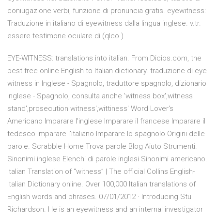
coniugazione verbi, funzione di pronuncia gratis. eyewitness:
Traduzione in italiano di eyewitness dalla lingua inglese. v.tr.
essere testimone oculare di (qlco.).
EYE-WITNESS: translations into italian. From Dicios.com, the
best free online English to Italian dictionary. traduzione di eye
witness in Inglese - Spagnolo, traduttore spagnolo, dizionario
Inglese - Spagnolo, consulta anche 'witness box',witness
stand',prosecution witness',wittiness' Word Lover's
Americano Imparare l'inglese Imparare il francese Imparare il
tedesco Imparare l'italiano Imparare lo spagnolo Origini delle
parole. Scrabble Home Trova parole Blog Aiuto Strumenti.
Sinonimi inglese Elenchi di parole inglesi Sinonimi americano.
Italian Translation of “witness” | The official Collins English-
Italian Dictionary online. Over 100,000 Italian translations of
English words and phrases. 07/01/2012 · Introducing Stu
Richardson. He is an eyewitness and an internal investigator