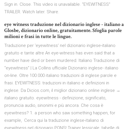
Sign in. Close. This video is unavailable. "EYEWITNESS"
TRAILER. Watch later. Share.
eye witness traduzione nel dizionario inglese - italiano a
Glosbe, dizionario online, gratuitamente. Sfoglia parole
milioni e frasi in tutte le lingue.
Traduzione per 'eyewitness' nel dizionario inglese-italiano
gratuito e tante altre An eye-witness has even said that a
number have died or been murdered. Italiano Traduzione di
“eyewitness” | La Collins ufficiale Dizionario inglese- italiano
on-line. Oltre 100.000 italiano traduzioni di inglese parole e
frasi. EYEWITNESS: traduzioni in italiano e definizioni in
inglese. Da Dicios.com, il miglior dizionario online inglese →
italiano gratuito. eyewitness - definizione, significato,
pronuncia audio, sinonimi e più ancora. Che cosa è
eyewitness? 1. a person who saw something happen, for
example, Cerca qui la traduzione inglese-italiano di
eyewitness nel dizionario PONS! Trainer lessicale, tabelle di