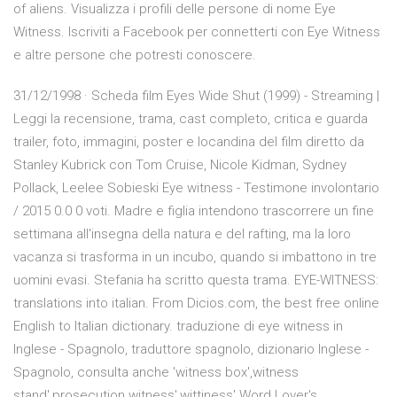
of aliens. Visualizza i profili delle persone di nome Eye
Witness. Iscriviti a Facebook per connetterti con Eye Witness
e altre persone che potresti conoscere.
31/12/1998 · Scheda film Eyes Wide Shut (1999) - Streaming |
Leggi la recensione, trama, cast completo, critica e guarda
trailer, foto, immagini, poster e locandina del film diretto da
Stanley Kubrick con Tom Cruise, Nicole Kidman, Sydney
Pollack, Leelee Sobieski Eye witness - Testimone involontario
/ 2015 0.0 0 voti. Madre e figlia intendono trascorrere un fine
settimana all'insegna della natura e del rafting, ma la loro
vacanza si trasforma in un incubo, quando si imbattono in tre
uomini evasi. Stefania ha scritto questa trama. EYE-WITNESS:
translations into italian. From Dicios.com, the best free online
English to Italian dictionary. traduzione di eye witness in
Inglese - Spagnolo, traduttore spagnolo, dizionario Inglese -
Spagnolo, consulta anche 'witness box',witness
stand',prosecution witness',wittiness' Word Lover's