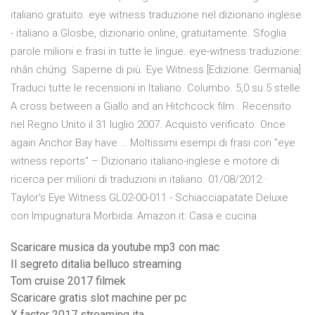
italiano gratuito. eye witness traduzione nel dizionario inglese
- italiano a Glosbe, dizionario online, gratuitamente. Sfoglia
parole milioni e frasi in tutte le lingue. eye-witness traduzione:
nhân chứng. Saperne di più. Eye Witness [Edizione: Germania]
Traduci tutte le recensioni in Italiano. Columbo. 5,0 su 5 stelle
A cross between a Giallo and an Hitchcock film . Recensito
nel Regno Unito il 31 luglio 2007. Acquisto verificato. Once
again Anchor Bay have … Moltissimi esempi di frasi con "eye
witness reports" – Dizionario italiano-inglese e motore di
ricerca per milioni di traduzioni in italiano. 01/08/2012 ·
Taylor's Eye Witness GL02-00-011 - Schiacciapatate Deluxe
con Impugnatura Morbida: Amazon.it: Casa e cucina
Scaricare musica da youtube mp3 con mac
Il segreto ditalia belluco streaming
Tom cruise 2017 filmek
Scaricare gratis slot machine per pc
X factor 2017 streaming ita