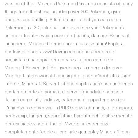
version of the T.V series Pokemon.Pixelmon consists of many
things from the show, including over 200 Pokemon, gym
badges, and battling. A fun feature is that you can catch
Pokemon in a 3D poke ball, and even see your Pokemon's
unique attributes which consist of habits, damage Scarica il
launcher di Minecraft per iniziare la tua avventura! Esplora,
costruisci e sopravvivi! Dovrai comunque accedere e
acquistare una copia per giocare al gioco completo.
Minecraft Server List. Se invece sei alla ricerca di server
Minecraft internazionali ti consiglio di dare un’occhiata al sito
Internet Minecraft Server List che ospita anch’esso un elenco
costantemente aggiornato di server (mondiali e non solo
italiani) con relativi indirizzi, categorie di appartenenza (es.
L'unico vero server vanilla PURO senza comandi, teletrasporti,
negozi, vip, tangenti, scorciatoie, barbatrucchi e altre menate
per chi piace vincere facile.. Vivrete un'esperienza
completamente fedele all'originale gameplay Minecraft, con