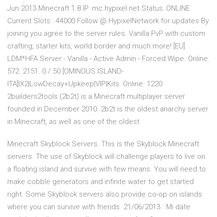
Jun 2013 Minecraft 1.8 IP: mc.hypixel.net Status: ONLINE
Current Slots : 44000 Follow @ HypixelNetwork for updates By
joining you agree to the server rules. Vanilla PvP with custom
crafting, starter kits, world border and much more! [EU]
LDM*HFA Server - Vanilla - Active Admin - Forced Wipe. Online.
572. 2151. 0 / 50 [OMINOUS ISLAND-
ITA]|X2|LowDecay+Upkeep|VIP|Kits. Online. 1220.
2builders2tools (2b2t) is a Minecraft multiplayer server
founded in December 2010. 2b2t is the oldest anarchy server
in Minecraft, as well as one of the oldest
Minecraft Skyblock Servers. This is the Skyblock Minecraft
servers. The use of Skyblock will challenge players to live on
a floating island and survive with few means. You will need to
make cobble generators and infinite water to get started
right. Some Skyblock servers also provide co-op on islands
where you can survive with friends. 21/06/2013 · Mi date