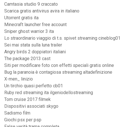
Camtasia studio 9 craccato
Scarica gratis antivirus avira in italiano
Utorrent gratis ita
Minecraft launcher free account
Sniper ghost warrior 3 ita
Lo straordinario viaggio di t.s. spivet streaming cineblog01
Sei mai stata sulla luna trailer
Angry birds 2 doppiatori italiani
The package 2013 cast
Siti per modificare foto con effetti speciali gratis online
Bug la paranoia è contagiosa streaming altadefinizione
X-men_ linizio
Un tirchio quasi perfetto cb01
Ruby red streaming ita ilgeniodellostreaming
Tom cruise 2017 filmek
Dispositivi associati skygo
Sadismo film
Giochi psx per psp
False verità trama completa