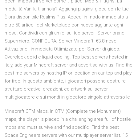
been Imposta il server come ti piace. Mod & Plugins. La
modalità Vanilla ti annoia? Aggiungi plugins, gioca con le tue
È ora disponibile Realms Plus. Accedi in modo immediato a
oltre 50 articoli del Marketplace con nuove aggiunte ogni
mese. Condividi con gli amici sul tuo server Server brand:
Supermicro. CONFIGURA. Server Minecraft. €3.8mese.
Attivazione : immediata Ottimizzate per Server di gioco.
Overclock delid e liquid cooling. Top best servers hosted in
Italy, add your Minecraft server and advertise with us. Find the
best mc servers by hosting IP or location on our top and play
for free. In questo ambiente, i giocatori possono costruire
strutture creative, creazioni, ed artwork sui server
multigiocatore e sui mondi in giocatore singolo attraverso le
Minecraft CTM Maps. In CTM (Complete the Monument)
maps, the player is placed in a challenging area full of hostile
mobs and must survive and find specific Find the best
Space Engineers servers with our multiplayer server list. 15