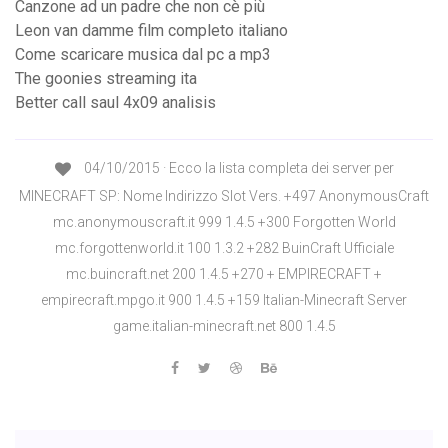
Canzone ad un padre che non cè più
Leon van damme film completo italiano
Come scaricare musica dal pc a mp3
The goonies streaming ita
Better call saul 4x09 analisis
04/10/2015 · Ecco la lista completa dei server per
MINECRAFT SP: Nome Indirizzo Slot Vers. +497 AnonymousCraft
mc.anonymouscraft.it 999 1.4.5 +300 Forgotten World
mc.forgottenworld.it 100 1.3.2 +282 BuinCraft Ufficiale
mc.buincraft.net 200 1.4.5 +270 + EMPIRECRAFT +
empirecraft.mpgo.it 900 1.4.5 +159 Italian-Minecraft Server
game.italian-minecraft.net 800 1.4.5