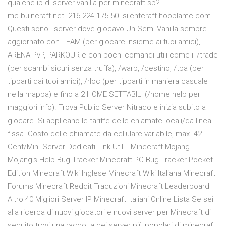
qualche ip di server vanilla per minecraft sp?
mc.buincraft.net. 216.224.175.50. silentcraft.hooplamc.com.
Questi sono i server dove giocavo Un Semi-Vanilla sempre
aggiornato con TEAM (per giocare insieme ai tuoi amici),
ARENA PvP, PARKOUR e con pochi comandi utili come il /trade
(per scambi sicuri senza truffa), /warp, /cestino, /tpa (per
tipparti dai tuoi amici), /rloc (per tipparti in maniera casuale
nella mappa) e fino a 2 HOME SETTABILI (/home help per
maggiori info). Trova Public Server Nitrado e inizia subito a
giocare. Si applicano le tariffe delle chiamate locali/da linea
fissa. Costo delle chiamate da cellulare variabile, max. 42
Cent/Min. Server Dedicati Link Utili . Minecraft Mojang
Mojang's Help Bug Tracker Minecraft PC Bug Tracker Pocket
Edition Minecraft Wiki Inglese Minecraft Wiki Italiana Minecraft
Forums Minecraft Reddit Traduzioni Minecraft Leaderboard
Altro 40 Migliori Server IP Minecraft Italiani Online Lista Se sei
alla ricerca di nuovi giocatori e nuovi server per Minecraft di
seguito trovi una raccolta dei server più popolari di minecraft